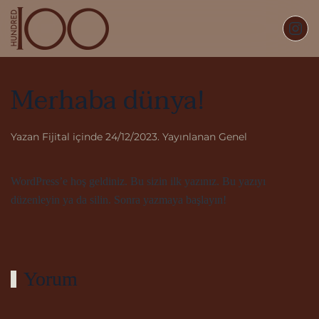
Skip to main content
Merhaba dünya!
Yazan
Fijital
içinde
24/12/2023
. Yayınlanan
Genel
WordPress’e hoş geldiniz. Bu sizin ilk yazınız. Bu yazıyı
düzenleyin ya da silin. Sonra yazmaya başlayın!
Yorum